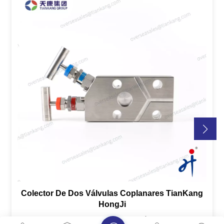
Colector De Dos Válvulas Coplanares TianKang
HongJi
El manifold coplanar de dos válvulas para