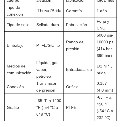
cuerpo
aleación
fabricación
fotos/mes
Tipo de
Threa
d/Brida
Garantía
1 año
conexión
Forja y
Tipo de sello
Sellado duro
Fabricación
CNC
6000 psi-
Rango de
10000 psi
Embalaje
PTFE/Grafito
presión
(414 bar-
690 bar)
Líquido, gas,
Medios de
1/2 NPT,
vapor,
Entrada/salida
comunicación
brida
petróleo
Transmisor
0,157
Conexión
Orificio:
de presión
(4,0 mm)
-65 °F a
-65 °F a 1200
450 °F
Grafito
°F (-54 °C a
PTFE
(-54 °C a
649 °C)
232 °C)