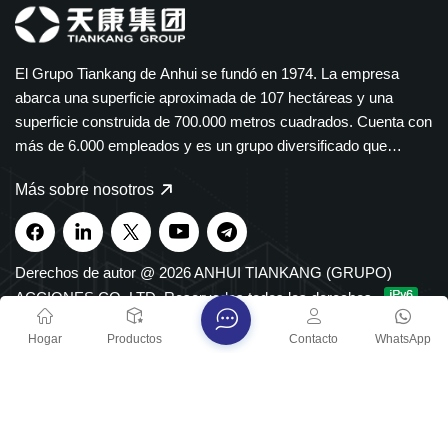
El Grupo Tiankang de Anhui se fundó en 1974. La empresa
abarca una superficie aproximada de 107 hectáreas y una
superficie construida de 700.000 metros cuadrados. Cuenta con
más de 6.000 empleados y es un grupo diversificado que
abarca múltiples sectores. El Grupo Tiankang se especializa en
Más sobre nosotros
instrumentos y medidores, cables ópticos, productos médicos y
farmacéuticos, equipos eléctricos inteligentes y bandejas de
cables de polímero. Nuestros productos se utilizan ampliamente
en los sectores petroquímico, eléctrico, de transporte y de
Derechos de autor @ 2026 ANHUI TIANKANG (GRUPO)
nuevas energías. El Grupo cuenta con derechos de importación
ACCIONES CO.,LTD. Reservados todos los derechos .
y exportación independientes y ha sido reconocido durante
RED SOPORTADA
XML
política de privacidad
Mapa del sitio
muchos años entre las 500 principales empresas
Hogar
Productos
Contacto
WhatsApp
manufactureras de China, así como Empresa Nacional de Alta
Tecnología y Centro Nacional de Tecnología Empresarial, con
múltiples distinciones provinciales y nacionales.
CONTÁCTANOS
Correo electrónico :