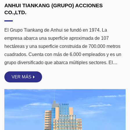
ANHUI TIANKANG (GRUPO) ACCIONES
CO.,LTD.
El Grupo Tiankang de Anhui se fundó en 1974. La
empresa abarca una superficie aproximada de 107
hectáreas y una superficie construida de 700.000 metros
cuadrados. Cuenta con más de 6.000 empleados y es un
grupo diversificado que abarca múltiples sectores. El
Grupo Tiankang se especializa en instrumentos y
VER MÁS
medidores, cables ópticos, productos médicos y
farmacéuticos, equipos eléctricos inteligentes y bandejas
de cables de polímero. Nuestros productos se utilizan
ampliamente en los sectores petroquímico, eléctrico, de
transporte y de nuevas energías. El Grupo cuenta con
derechos de importación y exportación independientes y
ha sido reconocido durante muchos años entre las 500