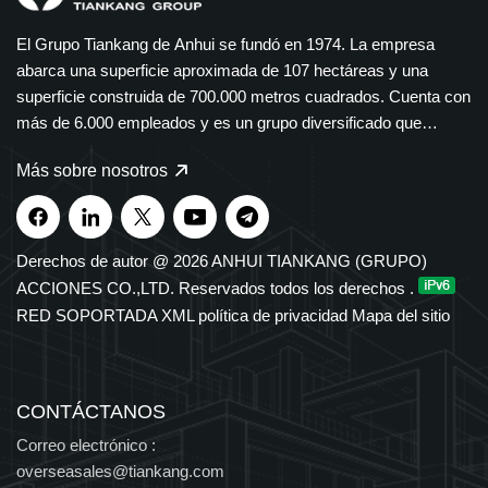
El Grupo Tiankang de Anhui se fundó en 1974. La empresa
abarca una superficie aproximada de 107 hectáreas y una
superficie construida de 700.000 metros cuadrados. Cuenta con
más de 6.000 empleados y es un grupo diversificado que
abarca múltiples sectores. El Grupo Tiankang se especializa en
Más sobre nosotros
instrumentos y medidores, cables ópticos, productos médicos y
farmacéuticos, equipos eléctricos inteligentes y bandejas de
cables de polímero. Nuestros productos se utilizan ampliamente
en los sectores petroquímico, eléctrico, de transporte y de
Derechos de autor @ 2026 ANHUI TIANKANG (GRUPO)
nuevas energías. El Grupo cuenta con derechos de importación
ACCIONES CO.,LTD. Reservados todos los derechos .
y exportación independientes y ha sido reconocido durante
RED SOPORTADA
XML
política de privacidad
Mapa del sitio
muchos años entre las 500 principales empresas
manufactureras de China, así como Empresa Nacional de Alta
Tecnología y Centro Nacional de Tecnología Empresarial, con
múltiples distinciones provinciales y nacionales.
CONTÁCTANOS
Correo electrónico :
overseasales@tiankang.com