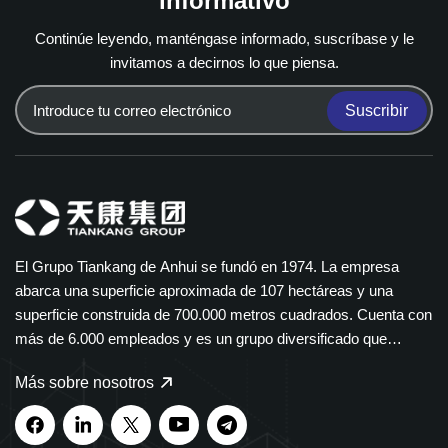
informativo
Continúe leyendo, manténgase informado, suscríbase y le
invitamos a decirnos lo que piensa.
Suscribir
El Grupo Tiankang de Anhui se fundó en 1974. La empresa
abarca una superficie aproximada de 107 hectáreas y una
superficie construida de 700.000 metros cuadrados. Cuenta con
más de 6.000 empleados y es un grupo diversificado que
abarca múltiples sectores. El Grupo Tiankang se especializa en
Más sobre nosotros
instrumentos y medidores, cables ópticos, productos médicos y
farmacéuticos, equipos eléctricos inteligentes y bandejas de
cables de polímero. Nuestros productos se utilizan ampliamente