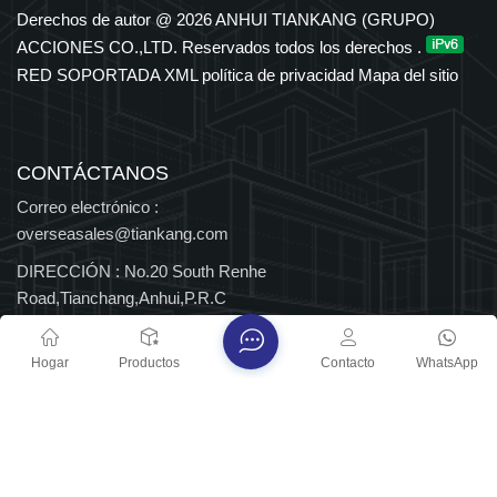
en los sectores petroquímico, eléctrico, de transporte y de
Derechos de autor @ 2026 ANHUI TIANKANG (GRUPO)
nuevas energías. El Grupo cuenta con derechos de importación
ACCIONES CO.,LTD. Reservados todos los derechos .
y exportación independientes y ha sido reconocido durante
RED SOPORTADA
XML
política de privacidad
Mapa del sitio
muchos años entre las 500 principales empresas
manufactureras de China, así como Empresa Nacional de Alta
Tecnología y Centro Nacional de Tecnología Empresarial, con
múltiples distinciones provinciales y nacionales.
CONTÁCTANOS
Correo electrónico :
overseasales@tiankang.com
DIRECCIÓN :
No.20 South Renhe
Road,Tianchang,Anhui,P.R.C
Derechos de autor @ 2026 ANHUI TIANKANG (GRUPO)
Hogar
Productos
Contacto
WhatsApp
ACCIONES CO.,LTD. Reservados todos los derechos .
RED SOPORTADA
Blog
XML
política de privacidad
Mapa del sitio