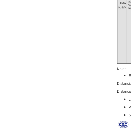
Notas:
E
Distanci
Distanci
L
P
S