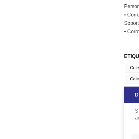
Person
• Corr
Soport
• Corr
ETIQ
Cole
Cole
D
S
a