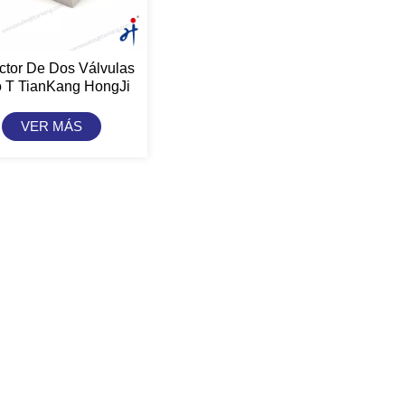
ctor De Dos Válvulas
o T TianKang HongJi
VER MÁS