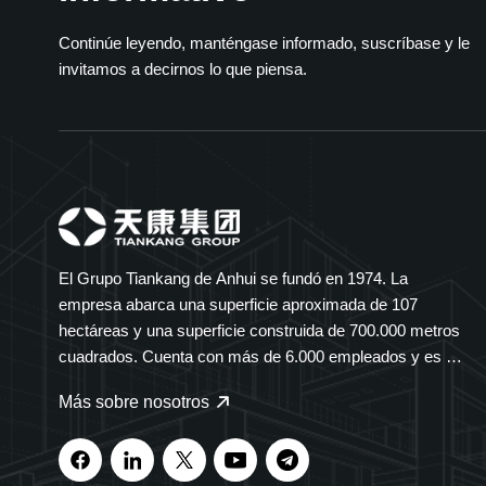
Continúe leyendo, manténgase informado, suscríbase y le
invitamos a decirnos lo que piensa.
El Grupo Tiankang de Anhui se fundó en 1974. La
empresa abarca una superficie aproximada de 107
hectáreas y una superficie construida de 700.000 metros
cuadrados. Cuenta con más de 6.000 empleados y es un
grupo diversificado que abarca múltiples sectores. El
Más sobre nosotros
Grupo Tiankang se especializa en instrumentos y
medidores, cables ópticos, productos médicos y
farmacéuticos, equipos eléctricos inteligentes y bandejas