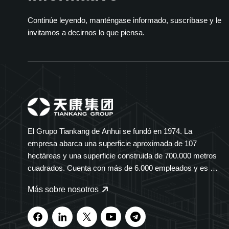
Continúe leyendo, manténgase informado, suscríbase y le
invitamos a decirnos lo que piensa.
El Grupo Tiankang de Anhui se fundó en 1974. La
empresa abarca una superficie aproximada de 107
hectáreas y una superficie construida de 700.000 metros
cuadrados. Cuenta con más de 6.000 empleados y es un
grupo diversificado que abarca múltiples sectores. El
Más sobre nosotros
Grupo Tiankang se especializa en instrumentos y
medidores, cables ópticos, productos médicos y
farmacéuticos, equipos eléctricos inteligentes y bandejas