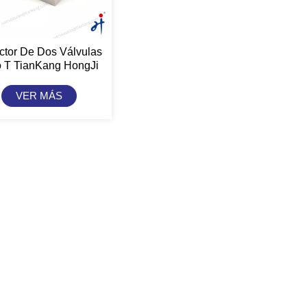
ctor De Dos Válvulas
o T TianKang HongJi
VER MÁS