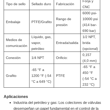
Forja y
Tipo de sello
Sellado duro
Fabricación
CNC
6000 psi-
Rango de
10000 psi
Embalaje
PTFE/Grafito
presión
(414 bar-
690 bar)
Líquido, gas,
1/2 NPT,
Medios de
vapor,
Entrada/salida
brida
comunicación
petróleo
(opcional)
0,157
Conexión
1/4 NPT
Orificio:
(4,0 mm)
-65 °F a
-65 °F a
450 °F
Grafito
1200 °F (-54
PTFE
(-54 °C a
°C a 649 °C)
232 °C)
Aplicaciones
Industria del petróleo y gas: Los colectores de válvulas
desempeñan un papel fundamental en el control de la