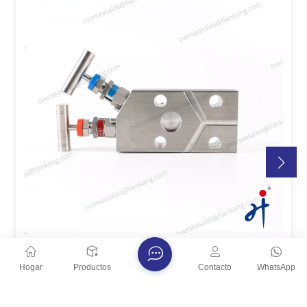
Colector De Dos Válvulas Coplanares TianKang
HongJi
Hogar
Productos
Contacto
WhatsApp
El manifold coplanar de dos válvulas para
instrumentación TianKang HongJi, fabricado por