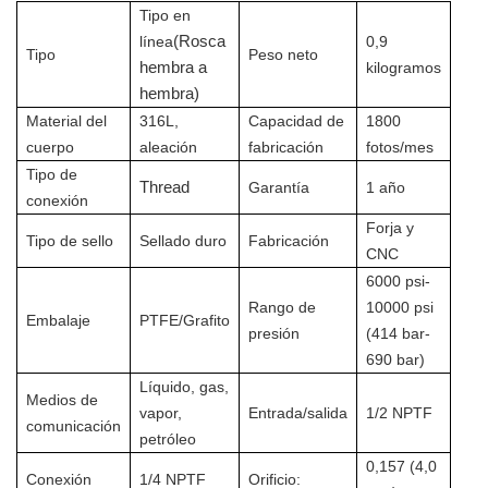
Tipo en
(Rosca
línea
0,9
Tipo
Peso neto
hembra a
kilogramos
hembra)
Material del
316L,
Capacidad de
1800
cuerpo
aleación
fabricación
fotos/mes
Tipo de
Threa
d
Garantía
1 año
conexión
Forja y
Tipo de sello
Sellado duro
Fabricación
CNC
6000 psi-
Rango de
10000 psi
Embalaje
PTFE/Grafito
presión
(414 bar-
690 bar)
Líquido, gas,
Medios de
vapor,
Entrada/salida
1/2 NPTF
comunicación
petróleo
0,157 (4,0
Conexión
1/4 NPTF
Orificio: