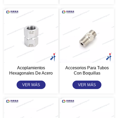
Acoplamientos
Accesorios Para Tubos
Hexagonales De Acero
Con Boquillas
Inoxidable Tiankang Hongji
Hexagonales De Acero
Para Tubos
Inoxidable Tiankang Hongji
VER MÁS
VER MÁS