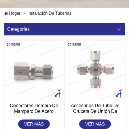
Hogar
Instalación De Tuberías
Categorías
Conectores Hembra De
Accesorios De Tubo De
Mamparo De Acero
Cruceta De Unión De
Inoxidable Tiankang Hongji
Acero Inoxidable Tiankang
Para Accesorios De Tubo
Hongji
VER MÁS
VER MÁS