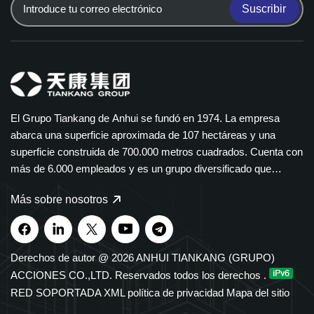
Suscribir
El Grupo Tiankang de Anhui se fundó en 1974. La empresa
abarca una superficie aproximada de 107 hectáreas y una
superficie construida de 700.000 metros cuadrados. Cuenta con
más de 6.000 empleados y es un grupo diversificado que
abarca múltiples sectores. El Grupo Tiankang se especializa en
Más sobre nosotros
instrumentos y medidores, cables ópticos, productos médicos y
farmacéuticos, equipos eléctricos inteligentes y bandejas de
cables de polímero. Nuestros productos se utilizan ampliamente
en los sectores petroquímico, eléctrico, de transporte y de
Derechos de autor @ 2026 ANHUI TIANKANG (GRUPO)
nuevas energías. El Grupo cuenta con derechos de importación
ACCIONES CO.,LTD. Reservados todos los derechos .
y exportación independientes y ha sido reconocido durante
RED SOPORTADA
XML
política de privacidad
Mapa del sitio
muchos años entre las 500 principales empresas