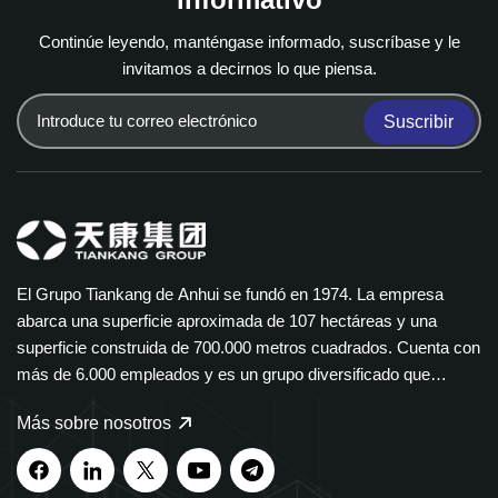
Continúe leyendo, manténgase informado, suscríbase y le
invitamos a decirnos lo que piensa.
Suscribir
El Grupo Tiankang de Anhui se fundó en 1974. La empresa
abarca una superficie aproximada de 107 hectáreas y una
superficie construida de 700.000 metros cuadrados. Cuenta con
más de 6.000 empleados y es un grupo diversificado que
abarca múltiples sectores. El Grupo Tiankang se especializa en
Más sobre nosotros
instrumentos y medidores, cables ópticos, productos médicos y
farmacéuticos, equipos eléctricos inteligentes y bandejas de
cables de polímero. Nuestros productos se utilizan ampliamente