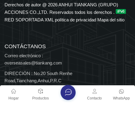
en los sectores petroquímico, eléctrico, de transporte y de
Derechos de autor @ 2026 ANHUI TIANKANG (GRUPO)
nuevas energías. El Grupo cuenta con derechos de importación
ACCIONES CO.,LTD. Reservados todos los derechos .
y exportación independientes y ha sido reconocido durante
RED SOPORTADA
XML
política de privacidad
Mapa del sitio
muchos años entre las 500 principales empresas
manufactureras de China, así como Empresa Nacional de Alta
Tecnología y Centro Nacional de Tecnología Empresarial, con
múltiples distinciones provinciales y nacionales.
CONTÁCTANOS
Correo electrónico :
overseasales@tiankang.com
DIRECCIÓN :
No.20 South Renhe
Road,Tianchang,Anhui,P.R.C
Derechos de autor @ 2026 ANHUI TIANKANG (GRUPO)
Hogar
Productos
Contacto
WhatsApp
ACCIONES CO.,LTD. Reservados todos los derechos .
RED SOPORTADA
Blog
XML
política de privacidad
Mapa del sitio