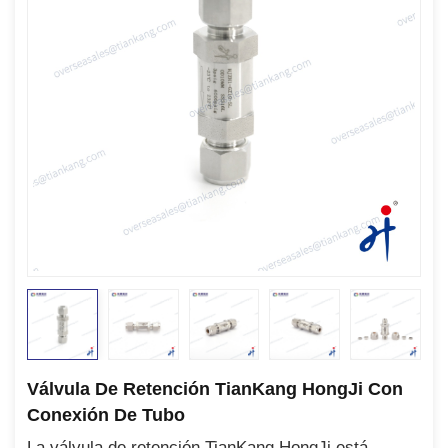
Válvula De Retención TianKang HongJi Con
Conexión De Tubo
La válvula de retención TianKang HongJi está