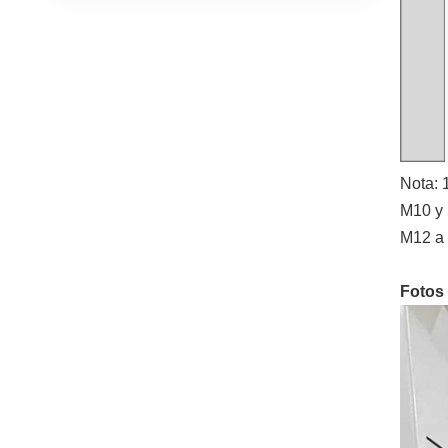
Nota: 
M10 y
M12 a
Fotos 