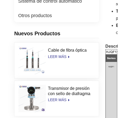
Sistema de control automático
r
T
Otros productos
p
c
Nuevos Productos
Descr
Cable de fibra óptica
LEER MÁS
Transmisor de presión
con sello de diafragma
de alta temperatura
LEER MÁS
TianKang