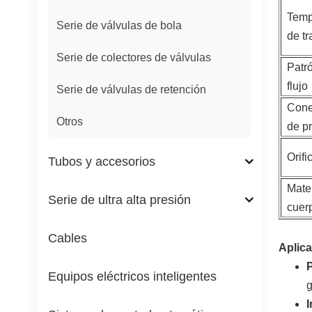
Temp
Serie de válvulas de bola
de tr
Serie de colectores de válvulas
Patr
flujo
Serie de válvulas de retención
Cone
Otros
de p
Orifi
Tubos y accesorios
Mater
Serie de ultra alta presión
cuer
Cables
Aplic
P
Equipos eléctricos inteligentes
g
I