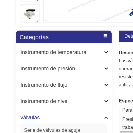
Det
Categorías
Instrumento de temperatura
Descr
Las vá
Instrumento de presión
operar
resist
Instrumento de flujo
aplica
Instrumento de nivel
Especi
Pará
válvulas
Pres
traba
Serie de válvulas de aguja