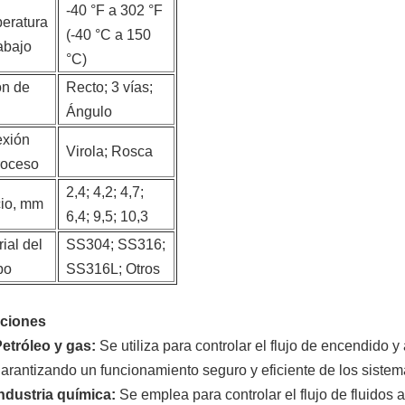
-40 °F a 302 °F
eratura
(-40 °C a 150
abajo
°C)
ón de
Recto; 3 vías;
Ángulo
xión
Virola; Rosca
roceso
2,4; 4,2; 4,7;
cio, mm
6,4; 9,5; 10,3
ial del
SS304; SS316;
po
SS316L; Otros
aciones
etróleo y gas:
Se utiliza para controlar el flujo de encendido y
arantizando un funcionamiento seguro y eficiente de los sistem
ndustria química:
Se emplea para controlar el flujo de fluidos 