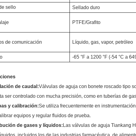
de sello
Sellado duro
laje
PTFE/Grafito
os de comunicación
Líquido, gas, vapor, petróleo
to
-65 °F a 1200 °F (-54 °C a 64
aciones
ación de caudal:
Válvulas de aguja con bonete roscado tipo so
ta ser controlado con mucha precisión, como en tuberías de gas 
as y calibración:
Se utiliza frecuentemente en instrumentación,
alibrar equipos y regular fluidos de prueba.
ibución de gases y líquidos:
Las válvulas de aguja Tiankang H
líquidos, incluidos los de las industrias farmacéutica, de alimen