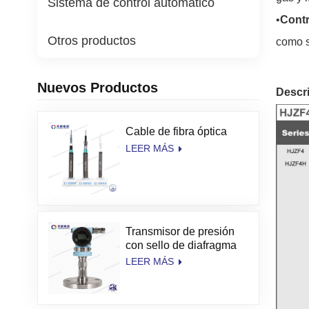
Sistema de control automático
•
Contr
Otros productos
como s
Nuevos Productos
Descr
Cable de fibra óptica
LEER MÁS
Transmisor de presión
con sello de diafragma
de alta temperatura
LEER MÁS
TianKang