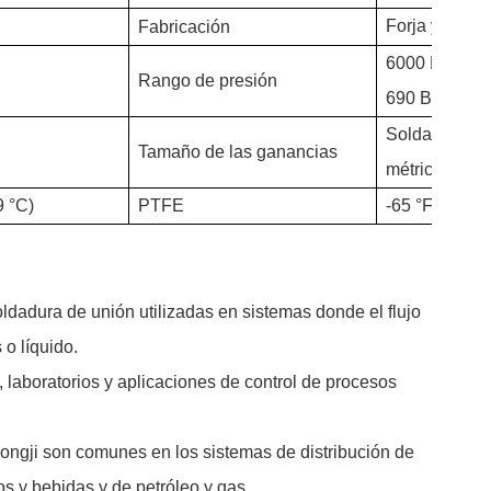
Forja y CNC
Fabricación
6000 Psi – 1
Rango de presión
690 Bar)
Soldadura po
Tamaño de las ganancias
métrico de 1
9 °C)
PTFE
-65 °F a 450 
ldadura de unión utilizadas en sistemas donde el flujo
o líquido.
 laboratorios y aplicaciones de control de procesos
ongji son comunes en los sistemas de distribución de
tos y bebidas y de petróleo y gas.