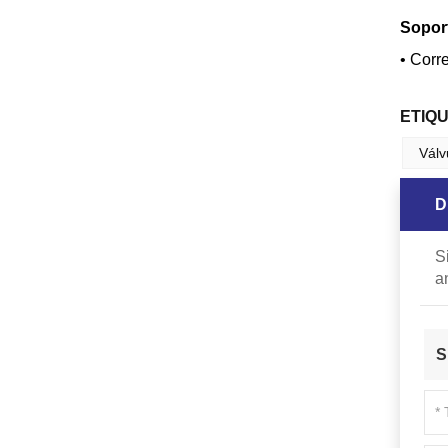
Soport
•
Corre
ETIQ
Válv
D
S
a
S