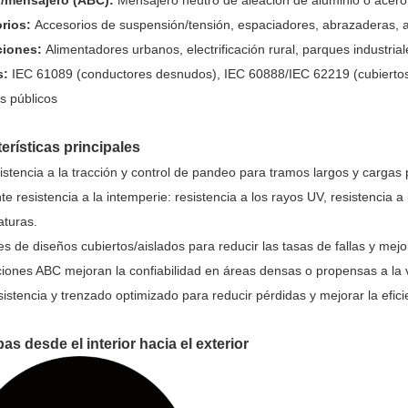
l/mensajero (ABC):
Mensajero neutro de aleación de aluminio o acero
rios:
Accesorios de suspensión/tensión, espaciadores, abrazaderas, a
ciones:
Alimentadores urbanos, electrificación rural, parques industria
s:
IEC 61089 (conductores desnudos), IEC 60888/IEC 62219 (cubiertos)
os públicos
erísticas principales
sistencia a la tracción y control de pandeo para tramos largos y cargas
te resistencia a la intemperie: resistencia a los rayos UV, resistencia a 
turas.
s de diseños cubiertos/aislados para reducir las tasas de fallas y mejo
iones ABC mejoran la confiabilidad en áreas densas o propensas a la ve
sistencia y trenzado optimizado para reducir pérdidas y mejorar la eficie
as desde el interior hacia el exterior