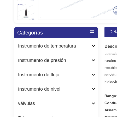
Det
Categorías
Instrumento de temperatura
Descr
Los cab
Instrumento de presión
rurales
recubie
Instrumento de flujo
servidu
hielo/v
Instrumento de nivel
Rangos
válvulas
Condu
Aislam