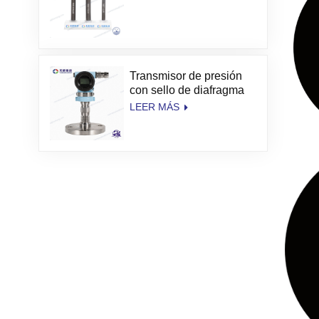
Transmisor de presión
con sello de diafragma
de alta temperatura
LEER MÁS
TianKang