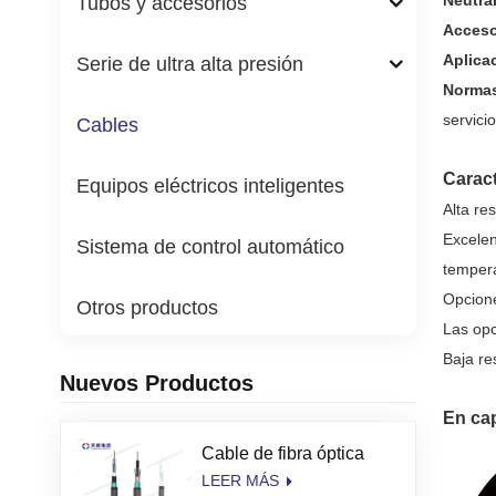
Neutra
Tubos y accesorios
Acceso
Aplica
Serie de ultra alta presión
Norma
servici
Cables
Caract
Equipos eléctricos inteligentes
Alta re
Excelen
Sistema de control automático
tempera
Opcione
Otros productos
Las opc
Baja re
Nuevos Productos
En cap
Cable de fibra óptica
LEER MÁS