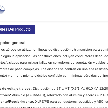
alles Del Producto
ipción general
les aéreos se utilizan en líneas de distribución y transmisión para sumin
. Según la aplicación, las construcciones incluyen conductores desnudo
rtos/aislados para mitigar fallas en corredores de vegetación y cabl
mbres de paso complejas. Los diseños se centran en una alta resistencia 
iento) y un rendimiento eléctrico confiable con mínimas pérdidas de líne
 de voltaje típicos:
Distribución de BT a MT (0,6/1 kV, 6/10 kV, 12/
ctores:
Aluminio (AAC/AAAC), reforzado con aluminio y acero (ACSR/A
iento/Recubrimiento:
XLPE/PE para conductores revestidos y ABC; co