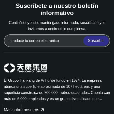
Suscríbete a nuestro boletín
informativo
Continúe leyendo, manténgase informado, suscríbase y le
invitamos a decirnos lo que piensa.
Suscribir
El Grupo Tiankang de Anhui se fundó en 1974. La empresa
abarca una superficie aproximada de 107 hectáreas y una
superficie construida de 700.000 metros cuadrados. Cuenta con
más de 6.000 empleados y es un grupo diversificado que
abarca múltiples sectores. El Grupo Tiankang se especializa en
Más sobre nosotros
instrumentos y medidores, cables ópticos, productos médicos y