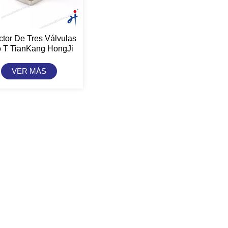
ctor De Tres Válvulas
o T TianKang HongJi
VER MÁS