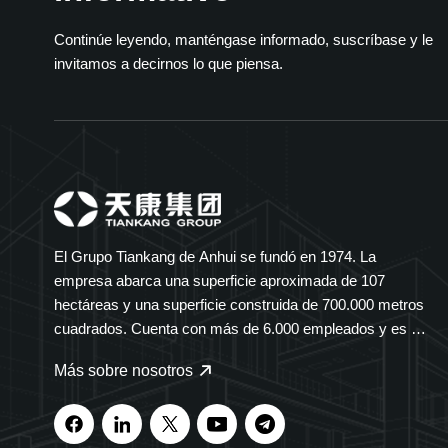
Continúe leyendo, manténgase informado, suscríbase y le
invitamos a decirnos lo que piensa.
El Grupo Tiankang de Anhui se fundó en 1974. La
empresa abarca una superficie aproximada de 107
hectáreas y una superficie construida de 700.000 metros
cuadrados. Cuenta con más de 6.000 empleados y es un
grupo diversificado que abarca múltiples sectores. El
Más sobre nosotros
Grupo Tiankang se especializa en instrumentos y
medidores, cables ópticos, productos médicos y
farmacéuticos, equipos eléctricos inteligentes y bandejas