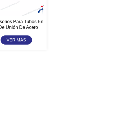
sorios Para Tubos En
De Unión De Acero
dable Tiankang Hongji
VER MÁS