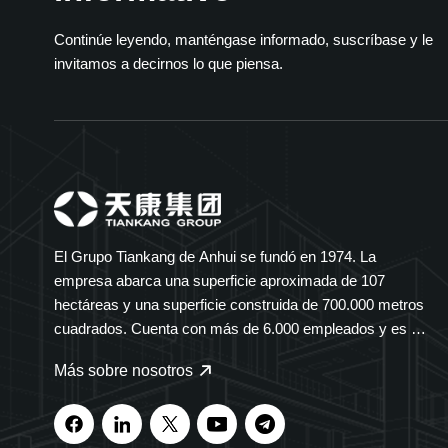
Continúe leyendo, manténgase informado, suscríbase y le
invitamos a decirnos lo que piensa.
El Grupo Tiankang de Anhui se fundó en 1974. La
empresa abarca una superficie aproximada de 107
hectáreas y una superficie construida de 700.000 metros
cuadrados. Cuenta con más de 6.000 empleados y es un
grupo diversificado que abarca múltiples sectores. El
Más sobre nosotros
Grupo Tiankang se especializa en instrumentos y
medidores, cables ópticos, productos médicos y
farmacéuticos, equipos eléctricos inteligentes y bandejas