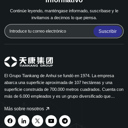
Continúe leyendo, manténgase informado, suscríbase y le
invitamos a decirnos lo que piensa.
Suscribir
El Grupo Tiankang de Anhui se fundó en 1974. La empresa
abarca una superficie aproximada de 107 hectáreas y una
superficie construida de 700.000 metros cuadrados. Cuenta con
más de 6.000 empleados y es un grupo diversificado que
abarca múltiples sectores. El Grupo Tiankang se especializa en
Más sobre nosotros
instrumentos y medidores, cables ópticos, productos médicos y
farmacéuticos, equipos eléctricos inteligentes y bandejas de
cables de polímero. Nuestros productos se utilizan ampliamente