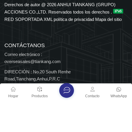
en los sectores petroquímico, eléctrico, de transporte y de
Derechos de autor @ 2026 ANHUI TIANKANG (GRUPO)
nuevas energías. El Grupo cuenta con derechos de importación
ACCIONES CO.,LTD. Reservados todos los derechos .
y exportación independientes y ha sido reconocido durante
RED SOPORTADA
XML
política de privacidad
Mapa del sitio
muchos años entre las 500 principales empresas
manufactureras de China, así como Empresa Nacional de Alta
Tecnología y Centro Nacional de Tecnología Empresarial, con
múltiples distinciones provinciales y nacionales.
CONTÁCTANOS
Correo electrónico :
overseasales@tiankang.com
DIRECCIÓN :
No.20 South Renhe
Road,Tianchang,Anhui,P.R.C
Derechos de autor @ 2026 ANHUI TIANKANG (GRUPO)
Hogar
Productos
Contacto
WhatsApp
ACCIONES CO.,LTD. Reservados todos los derechos .
RED SOPORTADA
Blog
XML
política de privacidad
Mapa del sitio