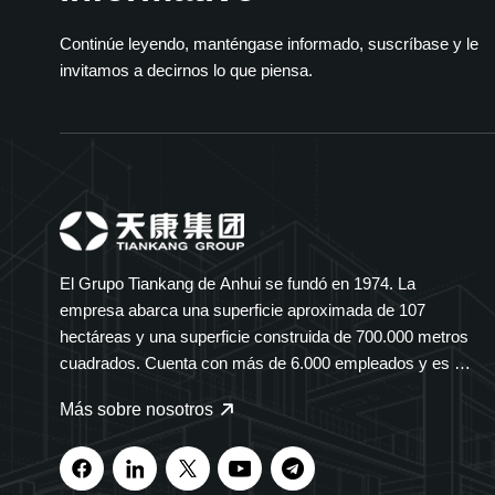
Continúe leyendo, manténgase informado, suscríbase y le
invitamos a decirnos lo que piensa.
El Grupo Tiankang de Anhui se fundó en 1974. La
empresa abarca una superficie aproximada de 107
hectáreas y una superficie construida de 700.000 metros
cuadrados. Cuenta con más de 6.000 empleados y es un
grupo diversificado que abarca múltiples sectores. El
Más sobre nosotros
Grupo Tiankang se especializa en instrumentos y
medidores, cables ópticos, productos médicos y
farmacéuticos, equipos eléctricos inteligentes y bandejas