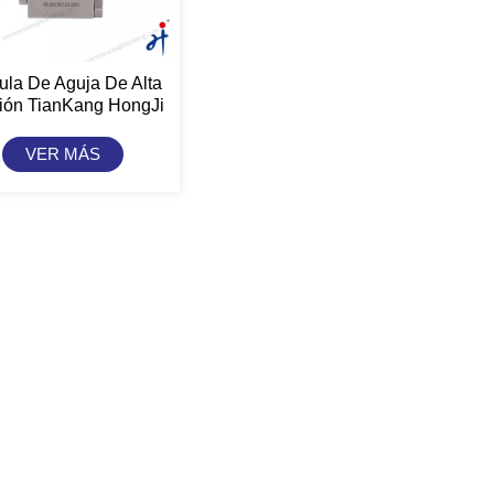
ula De Aguja De Alta
ión TianKang HongJi
De 15 000 Psi
VER MÁS