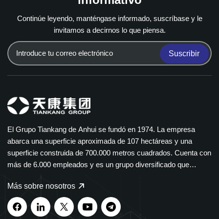
Continúe leyendo, manténgase informado, suscríbase y le
invitamos a decirnos lo que piensa.
Suscribir
El Grupo Tiankang de Anhui se fundó en 1974. La empresa
abarca una superficie aproximada de 107 hectáreas y una
superficie construida de 700.000 metros cuadrados. Cuenta con
más de 6.000 empleados y es un grupo diversificado que
abarca múltiples sectores. El Grupo Tiankang se especializa en
Más sobre nosotros
instrumentos y medidores, cables ópticos, productos médicos y
farmacéuticos, equipos eléctricos inteligentes y bandejas de
cables de polímero. Nuestros productos se utilizan ampliamente