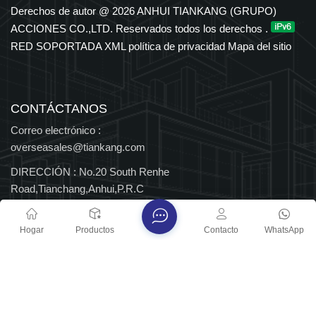
en los sectores petroquímico, eléctrico, de transporte y de
Derechos de autor @ 2026 ANHUI TIANKANG (GRUPO)
nuevas energías. El Grupo cuenta con derechos de importación
ACCIONES CO.,LTD. Reservados todos los derechos .
y exportación independientes y ha sido reconocido durante
RED SOPORTADA
XML
política de privacidad
Mapa del sitio
muchos años entre las 500 principales empresas
manufactureras de China, así como Empresa Nacional de Alta
Tecnología y Centro Nacional de Tecnología Empresarial, con
múltiples distinciones provinciales y nacionales.
CONTÁCTANOS
Correo electrónico :
overseasales@tiankang.com
DIRECCIÓN :
No.20 South Renhe
Road,Tianchang,Anhui,P.R.C
Derechos de autor @ 2026 ANHUI TIANKANG (GRUPO)
Hogar
Productos
Contacto
WhatsApp
ACCIONES CO.,LTD. Reservados todos los derechos .
RED SOPORTADA
Blog
XML
política de privacidad
Mapa del sitio