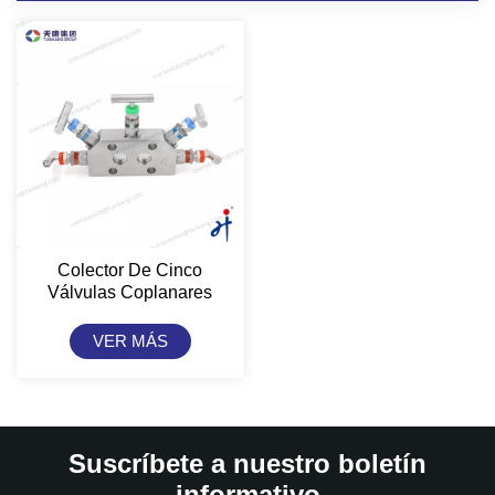
Colector De Cinco
Válvulas Coplanares
TianKang HongJi
VER MÁS
Suscríbete a nuestro boletín
informativo