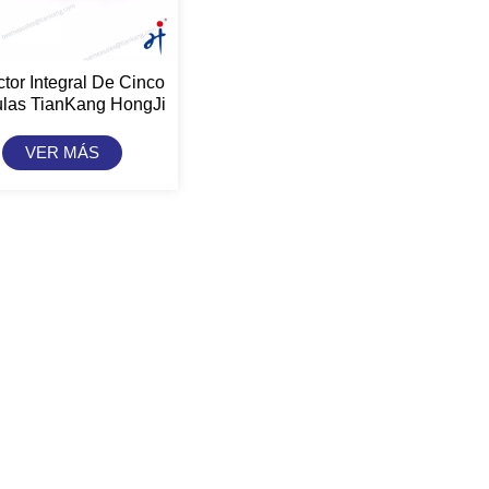
tor Integral De Cinco
ulas TianKang HongJi
VER MÁS