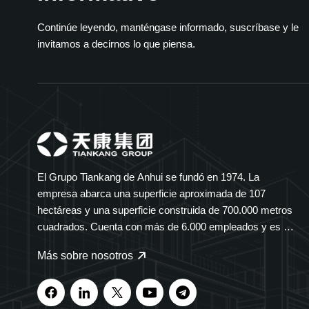
Continúe leyendo, manténgase informado, suscríbase y le
invitamos a decirnos lo que piensa.
El Grupo Tiankang de Anhui se fundó en 1974. La
empresa abarca una superficie aproximada de 107
hectáreas y una superficie construida de 700.000 metros
cuadrados. Cuenta con más de 6.000 empleados y es un
grupo diversificado que abarca múltiples sectores. El
Más sobre nosotros
Grupo Tiankang se especializa en instrumentos y
medidores, cables ópticos, productos médicos y
farmacéuticos, equipos eléctricos inteligentes y bandejas