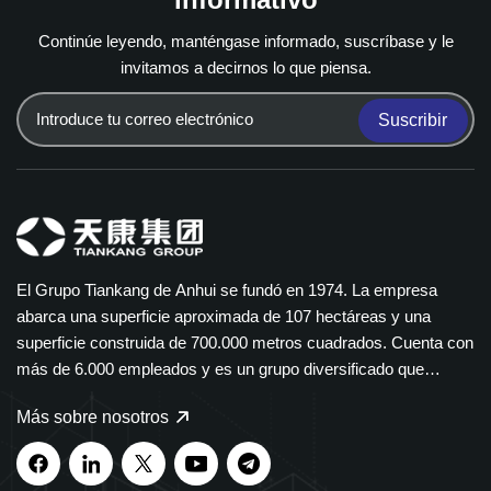
Continúe leyendo, manténgase informado, suscríbase y le
invitamos a decirnos lo que piensa.
Suscribir
El Grupo Tiankang de Anhui se fundó en 1974. La empresa
abarca una superficie aproximada de 107 hectáreas y una
superficie construida de 700.000 metros cuadrados. Cuenta con
más de 6.000 empleados y es un grupo diversificado que
abarca múltiples sectores. El Grupo Tiankang se especializa en
Más sobre nosotros
instrumentos y medidores, cables ópticos, productos médicos y
farmacéuticos, equipos eléctricos inteligentes y bandejas de
cables de polímero. Nuestros productos se utilizan ampliamente