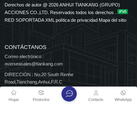
en los sectores petroquímico, eléctrico, de transporte y de
Derechos de autor @ 2026 ANHUI TIANKANG (GRUPO)
nuevas energías. El Grupo cuenta con derechos de importación
ACCIONES CO.,LTD. Reservados todos los derechos .
y exportación independientes y ha sido reconocido durante
RED SOPORTADA
XML
política de privacidad
Mapa del sitio
muchos años entre las 500 principales empresas
manufactureras de China, así como Empresa Nacional de Alta
Tecnología y Centro Nacional de Tecnología Empresarial, con
múltiples distinciones provinciales y nacionales.
CONTÁCTANOS
Correo electrónico :
overseasales@tiankang.com
DIRECCIÓN :
No.20 South Renhe
Road,Tianchang,Anhui,P.R.C
Derechos de autor @ 2026 ANHUI TIANKANG (GRUPO)
Hogar
Productos
Contacto
WhatsApp
ACCIONES CO.,LTD. Reservados todos los derechos .
RED SOPORTADA
Blog
XML
política de privacidad
Mapa del sitio