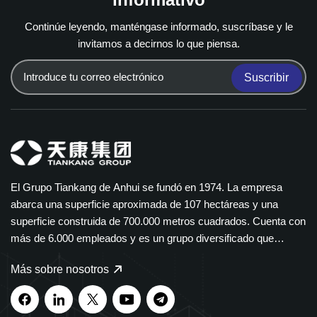
Continúe leyendo, manténgase informado, suscríbase y le
invitamos a decirnos lo que piensa.
Suscribir
El Grupo Tiankang de Anhui se fundó en 1974. La empresa
abarca una superficie aproximada de 107 hectáreas y una
superficie construida de 700.000 metros cuadrados. Cuenta con
más de 6.000 empleados y es un grupo diversificado que
abarca múltiples sectores. El Grupo Tiankang se especializa en
Más sobre nosotros
instrumentos y medidores, cables ópticos, productos médicos y
farmacéuticos, equipos eléctricos inteligentes y bandejas de
cables de polímero. Nuestros productos se utilizan ampliamente