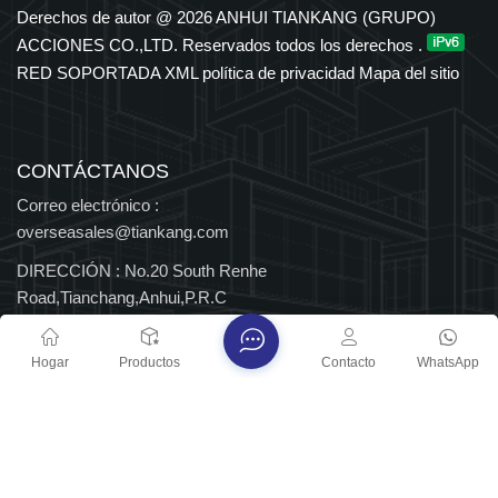
en los sectores petroquímico, eléctrico, de transporte y de
Derechos de autor @ 2026 ANHUI TIANKANG (GRUPO)
nuevas energías. El Grupo cuenta con derechos de importación
ACCIONES CO.,LTD. Reservados todos los derechos .
y exportación independientes y ha sido reconocido durante
RED SOPORTADA
XML
política de privacidad
Mapa del sitio
muchos años entre las 500 principales empresas
manufactureras de China, así como Empresa Nacional de Alta
Tecnología y Centro Nacional de Tecnología Empresarial, con
múltiples distinciones provinciales y nacionales.
CONTÁCTANOS
Correo electrónico :
overseasales@tiankang.com
DIRECCIÓN :
No.20 South Renhe
Road,Tianchang,Anhui,P.R.C
Derechos de autor @ 2026 ANHUI TIANKANG (GRUPO)
Hogar
Productos
Contacto
WhatsApp
ACCIONES CO.,LTD. Reservados todos los derechos .
RED SOPORTADA
Blog
XML
política de privacidad
Mapa del sitio