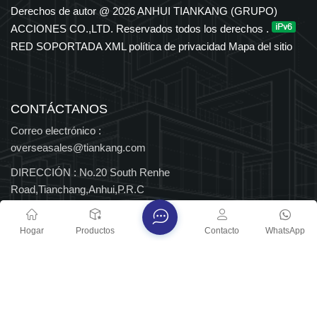
en los sectores petroquímico, eléctrico, de transporte y de
Derechos de autor @ 2026 ANHUI TIANKANG (GRUPO)
nuevas energías. El Grupo cuenta con derechos de importación
ACCIONES CO.,LTD. Reservados todos los derechos .
y exportación independientes y ha sido reconocido durante
RED SOPORTADA
XML
política de privacidad
Mapa del sitio
muchos años entre las 500 principales empresas
manufactureras de China, así como Empresa Nacional de Alta
Tecnología y Centro Nacional de Tecnología Empresarial, con
múltiples distinciones provinciales y nacionales.
CONTÁCTANOS
Correo electrónico :
overseasales@tiankang.com
DIRECCIÓN :
No.20 South Renhe
Road,Tianchang,Anhui,P.R.C
Derechos de autor @ 2026 ANHUI TIANKANG (GRUPO)
Hogar
Productos
Contacto
WhatsApp
ACCIONES CO.,LTD. Reservados todos los derechos .
RED SOPORTADA
Blog
XML
política de privacidad
Mapa del sitio