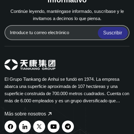
Continúe leyendo, manténgase informado, suscríbase y le
invitamos a decirnos lo que piensa.
Suscribir
El Grupo Tiankang de Anhui se fundó en 1974. La empresa
abarca una superficie aproximada de 107 hectáreas y una
superficie construida de 700.000 metros cuadrados. Cuenta con
más de 6.000 empleados y es un grupo diversificado que
abarca múltiples sectores. El Grupo Tiankang se especializa en
Más sobre nosotros
instrumentos y medidores, cables ópticos, productos médicos y
farmacéuticos, equipos eléctricos inteligentes y bandejas de
cables de polímero. Nuestros productos se utilizan ampliamente