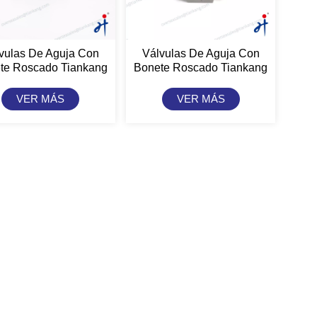
vulas De Aguja Con
Válvulas De Aguja Con
te Roscado Tiankang
Bonete Roscado Tiankang
gji - Tipos De Doble
Hongji, Tipo Recto, Tipo
Férula
Macho
VER MÁS
VER MÁS