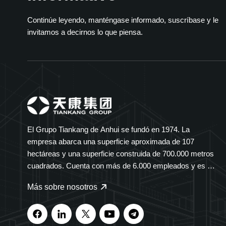
Continúe leyendo, manténgase informado, suscríbase y le
invitamos a decirnos lo que piensa.
El Grupo Tiankang de Anhui se fundó en 1974. La
empresa abarca una superficie aproximada de 107
hectáreas y una superficie construida de 700.000 metros
cuadrados. Cuenta con más de 6.000 empleados y es un
grupo diversificado que abarca múltiples sectores. El
Más sobre nosotros
Grupo Tiankang se especializa en instrumentos y
medidores, cables ópticos, productos médicos y
farmacéuticos, equipos eléctricos inteligentes y bandejas