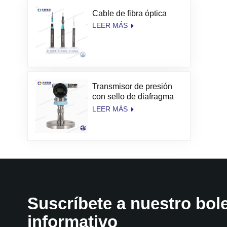
Cable de fibra óptica
LEER MÁS
Transmisor de presión
con sello de diafragma
de alta temperatura
LEER MÁS
TianKang
Suscríbete a nuestro bole
informativo