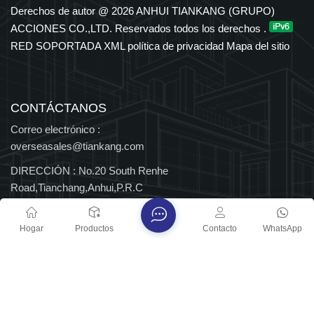
en los sectores petroquímico, eléctrico, de transporte y de
Derechos de autor @ 2026 ANHUI TIANKANG (GRUPO)
nuevas energías. El Grupo cuenta con derechos de importación
ACCIONES CO.,LTD. Reservados todos los derechos .
y exportación independientes y ha sido reconocido durante
RED SOPORTADA
XML
política de privacidad
Mapa del sitio
muchos años entre las 500 principales empresas
manufactureras de China, así como Empresa Nacional de Alta
Tecnología y Centro Nacional de Tecnología Empresarial, con
múltiples distinciones provinciales y nacionales.
CONTÁCTANOS
Correo electrónico :
overseasales@tiankang.com
DIRECCIÓN :
No.20 South Renhe
Road,Tianchang,Anhui,P.R.C
Derechos de autor @ 2026 ANHUI TIANKANG (GRUPO)
Hogar
Productos
Contacto
WhatsApp
ACCIONES CO.,LTD. Reservados todos los derechos .
RED SOPORTADA
Blog
XML
política de privacidad
Mapa del sitio