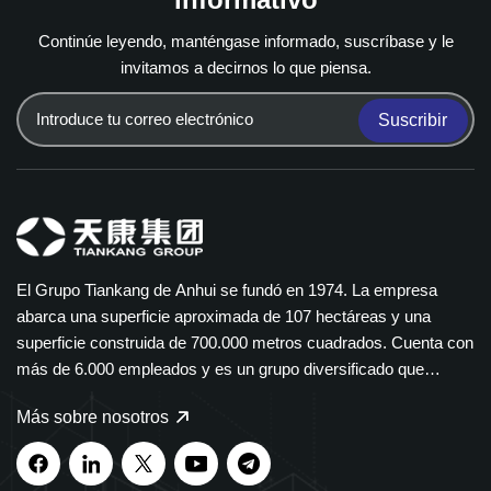
Continúe leyendo, manténgase informado, suscríbase y le
invitamos a decirnos lo que piensa.
Suscribir
El Grupo Tiankang de Anhui se fundó en 1974. La empresa
abarca una superficie aproximada de 107 hectáreas y una
superficie construida de 700.000 metros cuadrados. Cuenta con
más de 6.000 empleados y es un grupo diversificado que
abarca múltiples sectores. El Grupo Tiankang se especializa en
Más sobre nosotros
instrumentos y medidores, cables ópticos, productos médicos y
farmacéuticos, equipos eléctricos inteligentes y bandejas de
cables de polímero. Nuestros productos se utilizan ampliamente