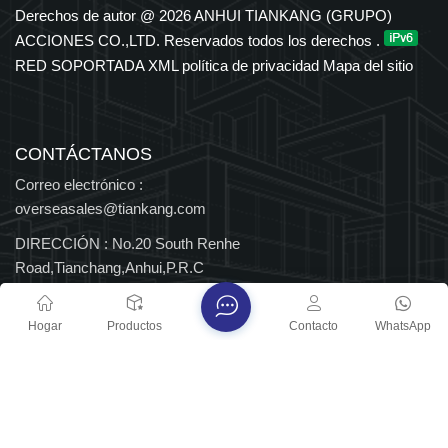
en los sectores petroquímico, eléctrico, de transporte y de
Derechos de autor @ 2026 ANHUI TIANKANG (GRUPO)
nuevas energías. El Grupo cuenta con derechos de importación
ACCIONES CO.,LTD. Reservados todos los derechos .
y exportación independientes y ha sido reconocido durante
RED SOPORTADA
XML
política de privacidad
Mapa del sitio
muchos años entre las 500 principales empresas
manufactureras de China, así como Empresa Nacional de Alta
Tecnología y Centro Nacional de Tecnología Empresarial, con
múltiples distinciones provinciales y nacionales.
CONTÁCTANOS
Correo electrónico :
overseasales@tiankang.com
DIRECCIÓN :
No.20 South Renhe
Road,Tianchang,Anhui,P.R.C
Derechos de autor @ 2026 ANHUI TIANKANG (GRUPO)
Hogar
Productos
Contacto
WhatsApp
ACCIONES CO.,LTD. Reservados todos los derechos .
RED SOPORTADA
Blog
XML
política de privacidad
Mapa del sitio