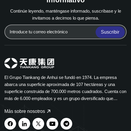
Continúe leyendo, manténgase informado, suscríbase y le
invitamos a decirnos lo que piensa.
Suscribir
El Grupo Tiankang de Anhui se fundó en 1974. La empresa
abarca una superficie aproximada de 107 hectáreas y una
superficie construida de 700.000 metros cuadrados. Cuenta con
más de 6.000 empleados y es un grupo diversificado que
abarca múltiples sectores. El Grupo Tiankang se especializa en
Más sobre nosotros
instrumentos y medidores, cables ópticos, productos médicos y
farmacéuticos, equipos eléctricos inteligentes y bandejas de
cables de polímero. Nuestros productos se utilizan ampliamente