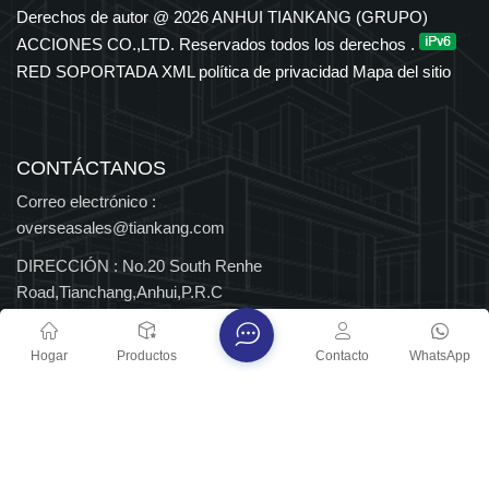
en los sectores petroquímico, eléctrico, de transporte y de
Derechos de autor @ 2026 ANHUI TIANKANG (GRUPO)
nuevas energías. El Grupo cuenta con derechos de importación
ACCIONES CO.,LTD. Reservados todos los derechos .
y exportación independientes y ha sido reconocido durante
RED SOPORTADA
XML
política de privacidad
Mapa del sitio
muchos años entre las 500 principales empresas
manufactureras de China, así como Empresa Nacional de Alta
Tecnología y Centro Nacional de Tecnología Empresarial, con
múltiples distinciones provinciales y nacionales.
CONTÁCTANOS
Correo electrónico :
overseasales@tiankang.com
DIRECCIÓN :
No.20 South Renhe
Road,Tianchang,Anhui,P.R.C
Derechos de autor @ 2026 ANHUI TIANKANG (GRUPO)
Hogar
Productos
Contacto
WhatsApp
ACCIONES CO.,LTD. Reservados todos los derechos .
RED SOPORTADA
Blog
XML
política de privacidad
Mapa del sitio