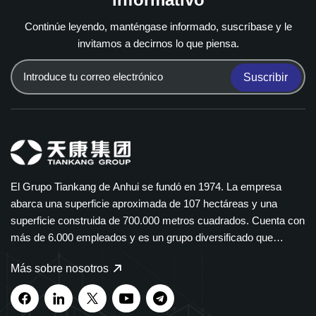
Continúe leyendo, manténgase informado, suscríbase y le
invitamos a decirnos lo que piensa.
Suscribir
El Grupo Tiankang de Anhui se fundó en 1974. La empresa
abarca una superficie aproximada de 107 hectáreas y una
superficie construida de 700.000 metros cuadrados. Cuenta con
más de 6.000 empleados y es un grupo diversificado que
abarca múltiples sectores. El Grupo Tiankang se especializa en
Más sobre nosotros
instrumentos y medidores, cables ópticos, productos médicos y
farmacéuticos, equipos eléctricos inteligentes y bandejas de
cables de polímero. Nuestros productos se utilizan ampliamente