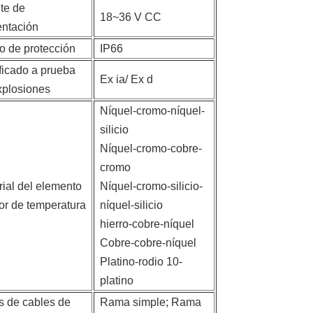
te de
18~36 V CC
entación
o de protección
IP66
ficado a prueba
Ex ia/ Ex d
xplosiones
Níquel-cromo-níquel-
silicio
Níquel-cromo-cobre-
cromo
rial del elemento
Níquel-cromo-silicio-
or de temperatura
níquel-silicio
hierro-cobre-níquel
Cobre-cobre-níquel
Platino-rodio 10-
platino
s de cables de
Rama simple; Rama