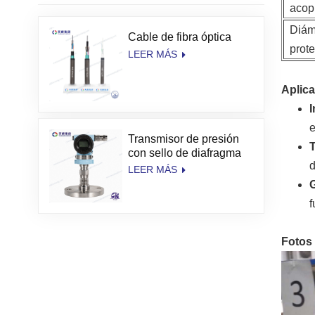
acop
Diám
Cable de fibra óptica
prote
LEER MÁS
Aplic
I
e
Transmisor de presión
T
con sello de diafragma
d
de alta temperatura
LEER MÁS
TianKang
f
Fotos 