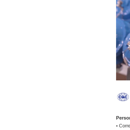
Person
• Corr