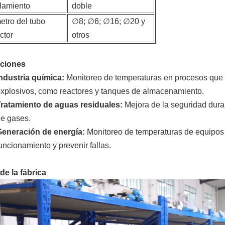
lamiento
doble
etro del tubo
∅8; ∅6; ∅16; ∅20 y
ctor
otros
aciones
ndustria química:
Monitoreo de temperaturas en procesos que 
xplosivos, como reactores y tanques de almacenamiento.
ratamiento de aguas residuales:
Mejora de la seguridad duran
e gases.
Generación de energía:
Monitoreo de temperaturas de equipos e
uncionamiento y prevenir fallas.
de la fábrica