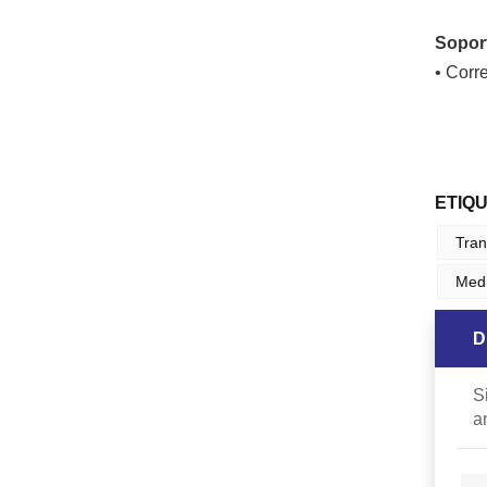
Soport
• Corr
ETIQ
Tran
Medi
D
S
a