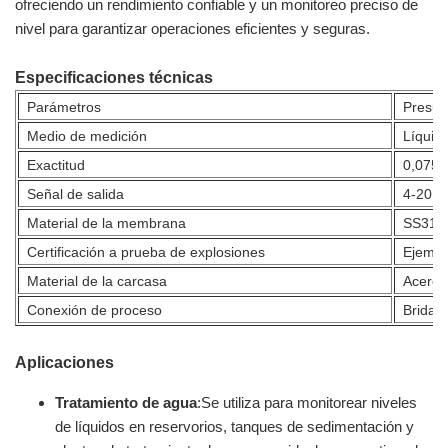
ofreciendo un rendimiento confiable y un monitoreo preciso de
nivel para garantizar operaciones eficientes y seguras.
Especificaciones técnicas
Parámetros
Presup
Medio de medición
Líquid
Exactitud
0,075%
Señal de salida
4-20 m
Material de la membrana
SS316；
Certificación a prueba de explosiones
Ejempl
Material de la carcasa
Acero i
Conexión de proceso
Brida
Aplicaciones
Tratamiento de agua
:Se utiliza para monitorear niveles
de líquidos en reservorios, tanques de sedimentación y